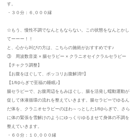
す。
・３０分：６,０００縁
☆もう、慢性不調でなんともならない。この状態をなんとかし
てーーー！！
と、心から叫びの方は、こちらの施術がおすすめです♪
③ 周波数音楽 × 腸セラピー × クラニオセイクラルセラピー
【チャクラ調整】
【お腹をほぐして、ポッコリお腹解消!!】
【1/fゆらぎで至福の睡眠♪】
腸セラピーで、お腹周辺をもみほぐし、腸を活発し蠕動運動が
促して体液循環の流れを整えていきます。腸セラピーでゆるん
だ体を、クラニオセラピーのほわ～っとした1/fゆらぎで、さら
に体の緊張を雪解けのようにゆっくりゆるませて身体の不調を
整えていきます。
・６０分：１０,０００縁