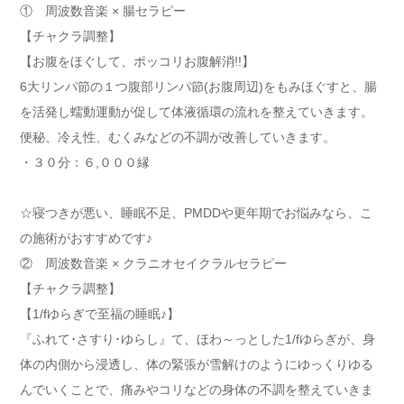
① 周波数音楽 × 腸セラピー
【チャクラ調整】
【お腹をほぐして、ポッコリお腹解消!!】
6大リンパ節の１つ腹部リンパ節(お腹周辺)をもみほぐすと、腸
を活発し蠕動運動が促して体液循環の流れを整えていきます。
便秘、冷え性、むくみなどの不調が改善していきます。
・３０分：６,０００縁
☆寝つきが悪い、睡眠不足、PMDDや更年期でお悩みなら、こ
の施術がおすすめです♪
② 周波数音楽 × クラニオセイクラルセラピー
【チャクラ調整】
【1/fゆらぎで至福の睡眠♪】
『ふれて･さすり･ゆらし』て、ほわ～っとした1/fゆらぎが、身
体の内側から浸透し、体の緊張が雪解けのようにゆっくりゆる
んでいくことで、痛みやコリなどの身体の不調を整えていきま