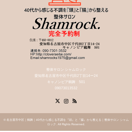
整体サロン シャムロック
愛知県名古屋市中区千代田2丁目14ー24
キャノンピア鶴舞 501
09073013532
X
Instagram
RSS
©
名古屋市中区｜鶴舞｜40代から感じる不調を『頭』と『腸』から整える｜整体サロン シャム
ロック
. All Rights Reserved.