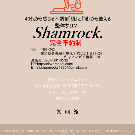
整体サロン シャムロック
愛知県名古屋市中区千代田2丁目14ー24
キャノンピア鶴舞 501
09073013532
X
Instagram
RSS
©
名古屋市中区｜鶴舞｜40代から感じる不調を『頭』と『腸』から整える｜整体サロン シャム