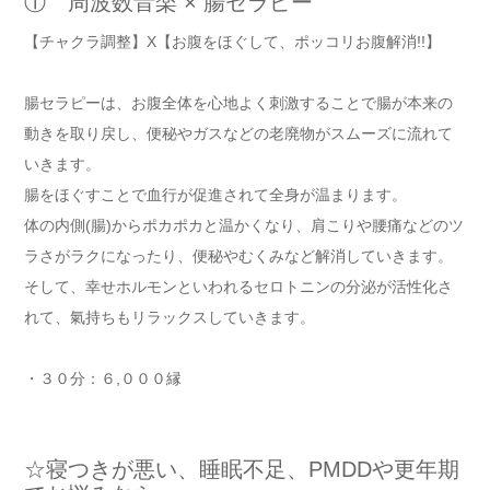
① 周波数音楽 × 腸セラピー
【チャクラ調整】X【お腹をほぐして、ポッコリお腹解消!!】
腸セラピーは、お腹全体を心地よく刺激することで腸が本来の
動きを取り戻し、便秘やガスなどの老廃物がスムーズに流れて
いきます。
腸をほぐすことで血行が促進されて全身が温まります。
体の内側(腸)からポカポカと温かくなり、肩こりや腰痛などのツ
ラさがラクになったり、便秘やむくみなど解消していきます。
そして、幸せホルモンといわれるセロトニンの分泌が活性化さ
れて、氣持ちもリラックスしていきます。
・３０分：６,０００縁
☆寝つきが悪い、睡眠不足、PMDDや更年期