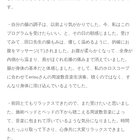
す。
・自分の腸の調子は、以前より気がかりでした。今、私はこの
プログラムを受けたらいい。と、その日の朝感じました。受け
てみて…田口先生の腸もみは、優しく温めるように、的確にお
腹をマッサージ(？)されました。お腹が柔らかくなって…全身が
内側から温まり、肩がほぐれ右膝の痛みまで消えていました。
腸が身体の基本だと体感しました。そして、私のホロスコープ
に合わせてerisuさんの周波数音楽生演奏。聴くのではなく、す
んなり身体に溶け込んでいるようでした。
・前回とてもリラックスできたので、また受けたいと思いまし
た。施術ベッドとベッドの下から聴こえる周波数音楽によっ
て、音楽に包まれて浮いているような気分になりました。時間
もたっぷり取って下さり、心身共に大変リラックスできまし
た。