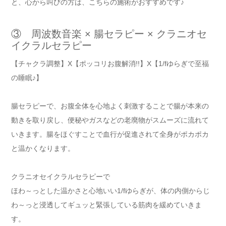
と、心から叫びの方は、こちらの施術がおすすめです♪
③ 周波数音楽 × 腸セラピー × クラニオセ
イクラルセラピー
【チャクラ調整】X【ポッコリお腹解消!!】X【1/fゆらぎで至福
の睡眠♪】
腸セラピーで、お腹全体を心地よく刺激することで腸が本来の
動きを取り戻し、便秘やガスなどの老廃物がスムーズに流れて
いきます。腸をほぐすことで血行が促進されて全身がポカポカ
と温かくなります。
クラニオセイクラルセラピーで
ほわ～っとした温かさと心地いい1/fゆらぎが、体の内側からじ
わ～っと浸透してギュッと緊張している筋肉を緩めていきま
す。