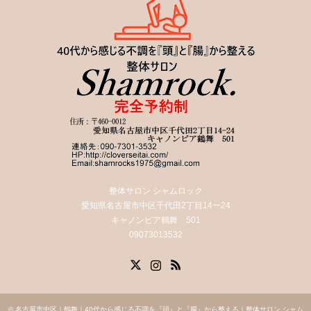
整体サロン シャムロック
愛知県名古屋市中区千代田2丁目14ー24
キャノンピア鶴舞 501
09073013532
X
Instagram
RSS
©
名古屋市中区｜鶴舞｜40代から感じる不調を『頭』と『腸』から整える｜整体サロン シャム