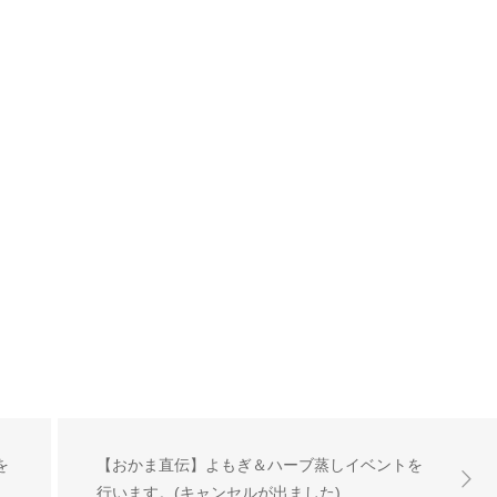
を
【おかま直伝】よもぎ＆ハーブ蒸しイベントを
行います。(キャンセルが出ました)