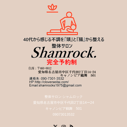
整体サロン シャムロック
愛知県名古屋市中区千代田2丁目14ー24
キャノンピア鶴舞 501
09073013532
X
Instagram
RSS