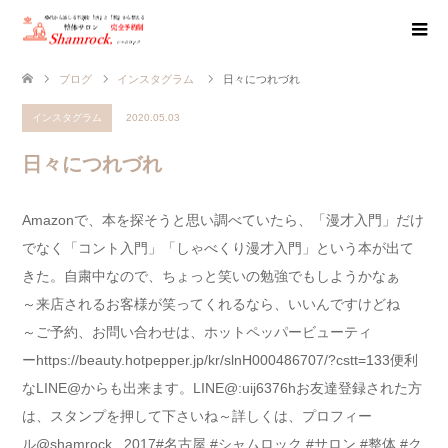
ブログ
インスタグラム
日々につれづれ
インスタグラム
2020.05.03
日々につれづれ
Amazonで、本を探そうと思い調べていたら、 「漫才入門」 だけ
でなく 「コント入門」「しゃべくり漫才入門」 という本が出て
きた。 自粛中なので、ちょっと笑いの勉強でもしようかなぁ
～ 来店されるお客様が笑ってくれるなら、 いいんですけどね
～ ご予約、お問い合わせは、 ホットペッパービューティ
ー https://beauty.hotpepper.jp/kr/slnH000486707/?cstt=133 便利
なLINE@からも出来ます。 LINE@:uij6376h お友達登録された方
は、スタンプを押して下さいね～ 詳しくは、プロフィー
ル @shamrock._2017 #名古屋 #シャムロック #サロン #整体 #ク