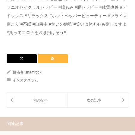
ラニオセイクラルセラピー #腸もみ #腸セラピー #体質改善 #デ
ドックス #リラックス #ホットペッパービューティー #ツライ #
肩こり #不眠 #自粛中 #笑いの勉強 #笑いは体も心も癒しますよ
#笑ってコロナを吹き飛ばそう!!
投稿者:
shamrock
インスタグラム
関連記事