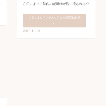
で
〇〇によって脳内の老廃物が洗い流される!?
クラニオセイクラルセラピー(頭蓋仙骨療
法）
2019.11.19