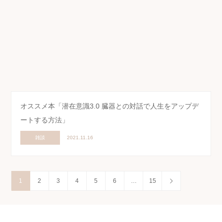
オススメ本「潜在意識3.0 臓器との対話で人生をアップデ
ートする方法」
雑談
2021.11.16
1
2
3
4
5
6
…
15