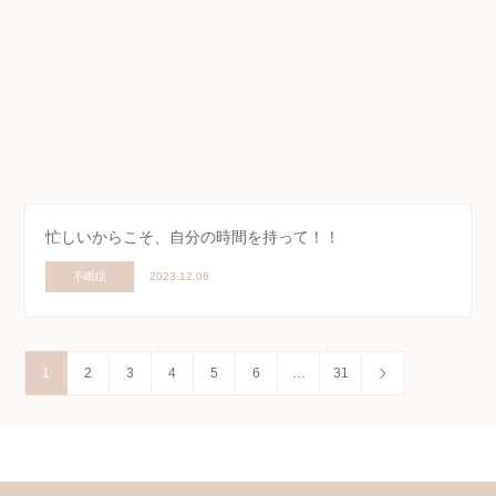
忙しいからこそ、自分の時間を持って！！
不眠症
2023.12.08
1
2
3
4
5
6
…
31