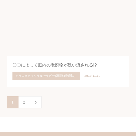
〇〇によって脳内の老廃物が洗い流される!?
クラニオセイクラルセラピー(頭蓋仙骨療法）
2019.11.19
1
2