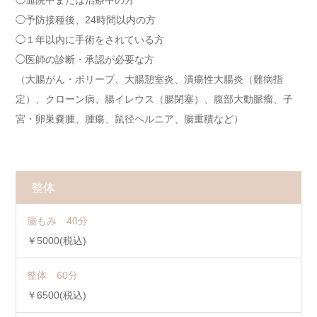
◯通院中または治療中の方
◯予防接種後、24時間以内の方
◯１年以内に手術をされている方
◯医師の診断・承認が必要な方
（大腸がん・ポリープ、大腸憩室炎、潰瘍性大腸炎（難病指
定）、クローン病、腸イレウス（腸閉塞）、腹部大動脈瘤、子
宮・卵巣嚢腫、腫瘍、鼠径ヘルニア、腸重積など）
整体
腸もみ 40分
￥5000(税込)
整体 60分
￥6500(税込)