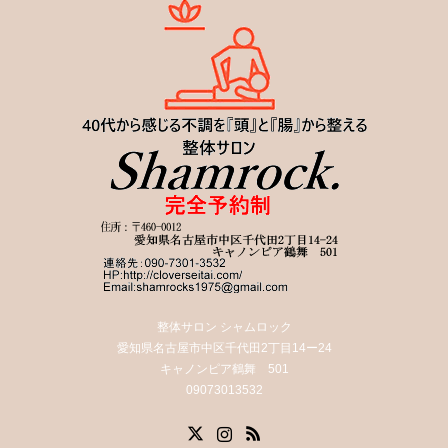
整体サロン シャムロック
愛知県名古屋市中区千代田2丁目14ー24
キャノンピア鶴舞 501
09073013532
X
Instagram
RSS