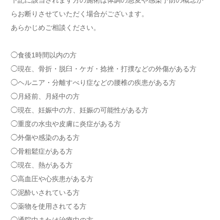
下記に該当されます方の施術は体調の急変や感染予防の概念か
らお断りさせていただく場合がございます。
あらかじめご相談ください。
◯食後1時間以内の方
◯現在、骨折・脱臼・ケガ・捻挫・打撲などの外傷がある方
◯ヘルニア・分離すべり症などの腰椎の疾患がある方
◯月経前、月経中の方
◯現在、妊娠中の方、妊娠の可能性がある方
◯重度の水虫や皮膚に炎症がある方
◯外傷や感染のある方
◯骨粗鬆症がある方
◯現在、熱がある方
◯高血圧や心疾患がある方
◯泥酔いされている方
◯薬物を使用されてる方