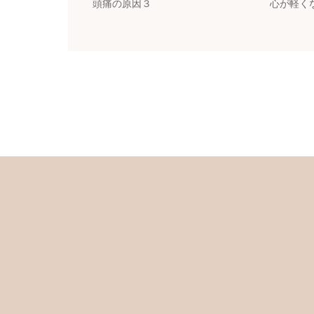
頭痛の原因３
心が軽く