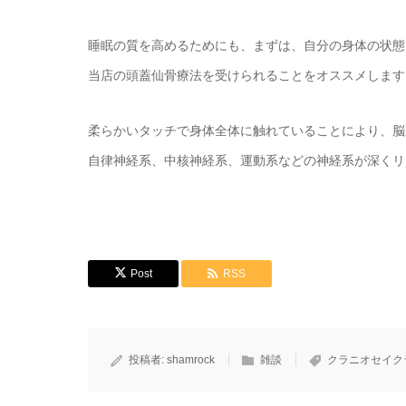
睡眠の質を高めるためにも、まずは、自分の身体の状態
当店の頭蓋仙骨療法を受けられることをオススメします
柔らかいタッチで身体全体に触れていることにより、脳
自律神経系、中核神経系、運動系などの神経系が深くリ
Post
RSS
投稿者:
shamrock
雑談
クラニオセイク