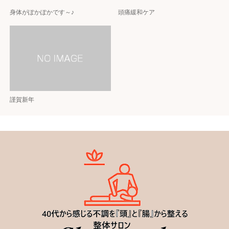
身体がぽかぽかです～♪
頭痛緩和ケア
謹賀新年