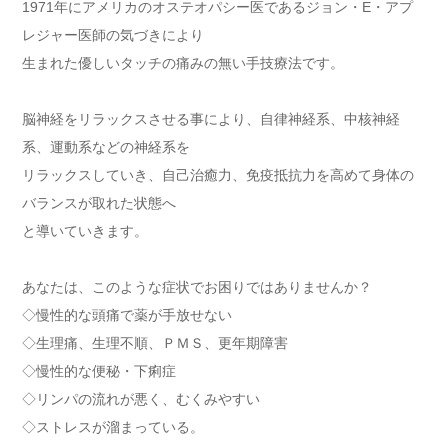
1971年にアメリカのオステオパシー医であるジョン・E・アプ
レジャー医師の気づきにより
生まれた優しいタッチの痛みの無い手技療法です。
脳神経をリラックスさせる事により、自律神経系、中核神経
系、運動系などの神経系を
リラックスしていき、自己治癒力、免疫抵抗力を高めて身体の
バランスが取れた状態へ
と導いていきます。
あなたは、このような症状でお困りではありませんか？
◇慢性的な頭痛で薬が手放せない
◇生理痛、生理不順、ＰＭＳ、更年期障害
◇慢性的な便秘・下痢症
◇リンパの流れが悪く、むくみやすい
◇ストレスが溜まっている。