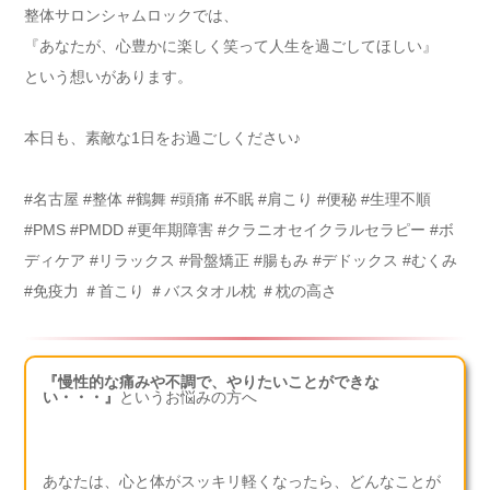
整体サロンシャムロックでは、
『あなたが、心豊かに楽しく笑って人生を過ごしてほしい』
という想いがあります。
本日も、素敵な1日をお過ごしください♪
#名古屋 #整体 #鶴舞 #頭痛 #不眠 #肩こり #便秘 #生理不順
#PMS #PMDD #更年期障害 #クラニオセイクラルセラピー #ボ
ディケア #リラックス #骨盤矯正 #腸もみ #デドックス #むくみ
#免疫力 ＃首こり ＃バスタオル枕 ＃枕の高さ
『慢性的な痛みや不調で、やりたいことができな
い・・・』
というお悩みの方へ
あなたは、心と体がスッキリ軽くなったら、どんなことが