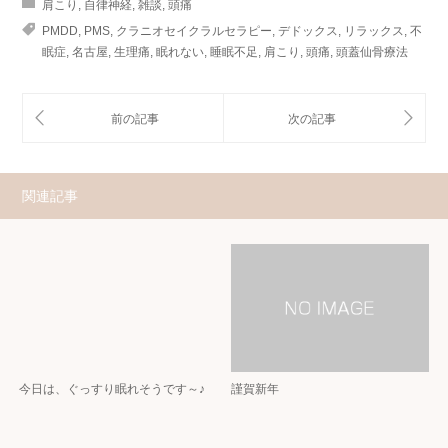
肩こり
,
自律神経
,
雑談
,
頭痛
PMDD
,
PMS
,
クラニオセイクラルセラピー
,
デドックス
,
リラックス
,
不
眠症
,
名古屋
,
生理痛
,
眠れない
,
睡眠不足
,
肩こり
,
頭痛
,
頭蓋仙骨療法
関連記事
今日は、ぐっすり眠れそうです～♪
謹賀新年