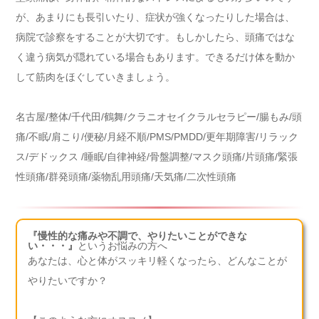
が、あまりにも長引いたり、症状が強くなったりした場合は、
病院で診察をすることが大切です。もしかしたら、頭痛ではな
く違う病気が隠れている場合もあります。できるだけ体を動か
して筋肉をほぐしていきましょう。
名古屋/整体/千代田/鶴舞/クラニオセイクラルセラピー/腸もみ/頭
痛/不眠/肩こり/便秘/月経不順/PMS/PMDD/更年期障害/リラック
ス/デドックス /睡眠/自律神経/骨盤調整/マスク頭痛/片頭痛/緊張
性頭痛/群発頭痛/薬物乱用頭痛/天気痛/二次性頭痛
『慢性的な痛みや不調で、やりたいことができな
い・・・』
というお悩みの方へ
あなたは、心と体がスッキリ軽くなったら、どんなことが
やりたいですか？