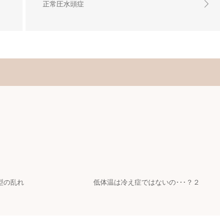
正常圧水頭症
型の乱れ
低体温は冷え症ではないの･･･？２