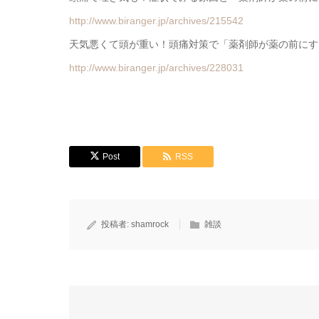
http://www.biranger.jp/archives/215542
天気悪くて頭が重い！頭痛対策で「薬剤師が薬の前にす
http://www.biranger.jp/archives/228031
Post
RSS
投稿者:
shamrock
雑談