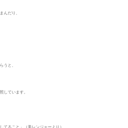
まんだり、
らうと、
照しています。
してること」（美レンジャーより）