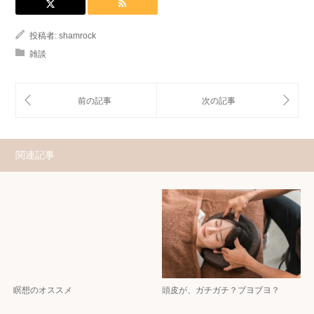
投稿者:
shamrock
雑談
関連記事
瞑想のオススメ
頭皮が、ガチガチ？ブヨブヨ？