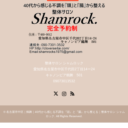
整体サロン シャムロック
愛知県名古屋市中区千代田2丁目14ー24
キャノンピア鶴舞 501
09073013532
X
Instagram
RSS
©
名古屋市中区｜鶴舞｜40代から感じる不調を『頭』と『腸』から整える｜整体サロン シャム
ロック
. All Rights Reserved.