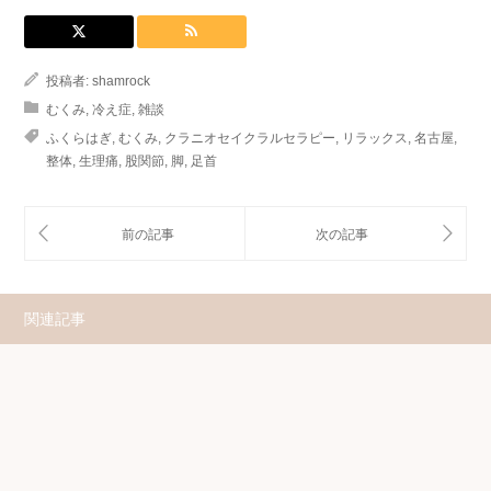
投稿者:
shamrock
むくみ
,
冷え症
,
雑談
ふくらはぎ
,
むくみ
,
クラニオセイクラルセラピー
,
リラックス
,
名古屋
,
整体
,
生理痛
,
股関節
,
脚
,
足首
関連記事