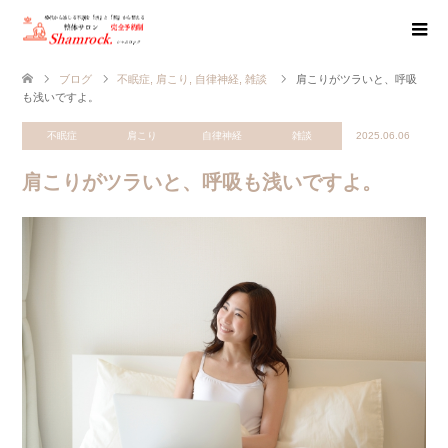
ブログ
不眠症
,
肩こり
,
自律神経
,
雑談
肩こりがツラいと、呼吸
も浅いですよ。
不眠症
肩こり
自律神経
雑談
2025.06.06
肩こりがツラいと、呼吸も浅いですよ。