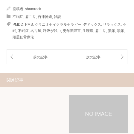
投稿者:
shamrock
不眠症
,
肩こり
,
自律神経
,
雑談
PMDD
,
PMS
,
クラニオセイクラルセラピー
,
デドックス
,
リラックス
,
不
眠
,
不眠症
,
名古屋
,
呼吸が浅い
,
更年期障害
,
生理痛
,
肩こり
,
腰痛
,
頭痛
,
頭蓋仙骨療法
関連記事