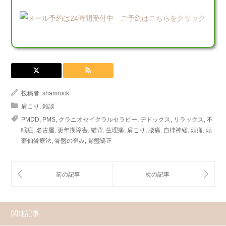
投稿者:
shamrock
肩こり
,
雑談
PMDD
,
PMS
,
クラニオセイクラルセラピー
,
デドックス
,
リラックス
,
不
眠症
,
名古屋
,
更年期障害
,
猫背
,
生理痛
,
肩こり
,
腰痛
,
自律神経
,
頭痛
,
頭
蓋仙骨療法
,
骨盤の歪み
,
骨盤矯正
関連記事