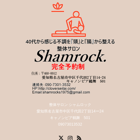
整体サロン シャムロック
愛知県名古屋市中区千代田2丁目14ー24
キャノンピア鶴舞 501
09073013532
X
Instagram
RSS