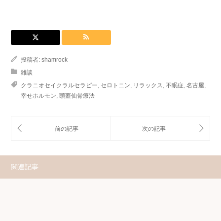
投稿者:
shamrock
雑談
クラニオセイクラルセラピー
,
セロトニン
,
リラックス
,
不眠症
,
名古屋
,
幸せホルモン
,
頭蓋仙骨療法
関連記事