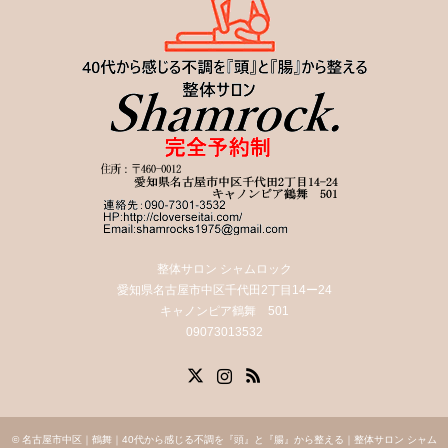
整体サロン シャムロック
愛知県名古屋市中区千代田2丁目14ー24
キャノンピア鶴舞 501
09073013532
X
Instagram
RSS
©
名古屋市中区｜鶴舞｜40代から感じる不調を『頭』と『腸』から整える｜整体サロン シャム