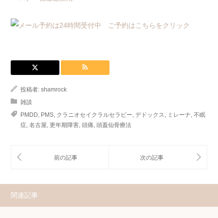
投稿者:
shamrock
雑談
PMDD
,
PMS
,
クラニオセイクラルセラピー
,
デドックス
,
ミレーナ
,
不眠
症
,
名古屋
,
更年期障害
,
頭痛
,
頭蓋仙骨療法
関連記事