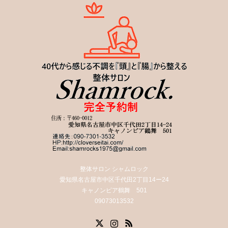
整体サロン シャムロック
愛知県名古屋市中区千代田2丁目14ー24
キャノンピア鶴舞 501
09073013532
X
Instagram
RSS