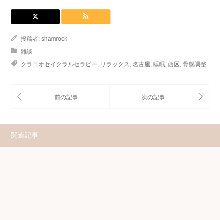
投稿者:
shamrock
雑談
クラニオセイクラルセラピー
,
リラックス
,
名古屋
,
睡眠
,
西区
,
骨盤調整
関連記事