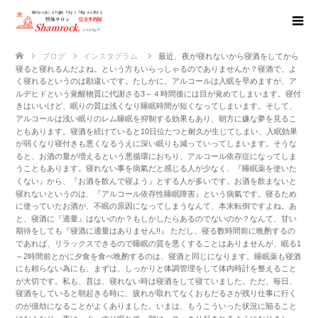
ブログ
インスタグラム
最近、夜が寝れないから寝酒をしてから
寝ると寝れるんだよね。という方もいらっしゃるのでありませんか？寝酒で、よ
く寝れるというのは勘違いです。たしかに、アルコールは入眠を早めますが、ア
ルデヒドという覚醒物質に代謝さる3～４時間後には目が覚めてしまいます。寝付
きはいいけど、眠りの質は浅くなり睡眠時間が短くなってしまいます。そして、
アルコールは浅い眠りのレム睡眠を抑制する効果もあり、朝方に嫌な夢を見るこ
ともあります。寝酒を続けていると10日位たつと耐久が生じてしまい、入眠効果
が弱くなり寝付きも悪くなるうえに深い眠りも減っていってしまいます。そうな
ると、お酒の量が増えるという悪循環におちり、アルコール依存症になってしま
うこともあります。寝れない事を病氣だと感じる人が少なく、『睡眠薬を使いた
くない』から、『お酒を飲んで寝よう』とする人が多いです。お酒を飲まないと
寝れないというのは、『アルコール依存性睡眠障害』という病氣です。寝るため
に使っていたお酒が、不眠の原因になってしまうなんて、本末転倒ですよね。あ
と、寝酒に『適量』はないのか？もしかしたらあるのでないのか？なんて、甘い
期待をしても『寝酒に適量はありません!!』 ただし、寝る数時間前に晩酌するの
であれば、リラックスできるので睡眠の質を悪くすることはありませんが、眠る1
～2時間前とかに夕食を食べ晩酌するのは、寝酒と同じになります。睡眠薬も寝酒
にも頼らない為にも、まずは、しっかりと体調管理をして体内時計を整えること
が大切です。私も、昔は、寝れない時は寝酒をして寝ていました。ただ、毎日、
寝酒をしていると朝起きる時に、疲れが取れてなくおもだるさが残り仕事に行く
のが億劫になることがよくありました。いまは、もうこういった状況に陥ること