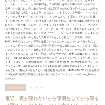
はなくなり、夜は、ぐっすり眠れて、朝は、スッキリ起きれるようになりまし
た。それは、しっかりと体調管理をして体内時計を整える事が出来たからです。
当サロンの施術は、今のあなたの悪い生活習慣を自分自身で氣付くことにありま
す。自分自身で氣付くことより、あなたが、いま悩んでいる不眠やストレスなど
といった症状が解消されていきます。 あなたはどちらを選びますか？A：毎日、
夜、寝れないからといって浴びる様に酒(寝酒)を飲み、体がボロボロの状態で仕事
に行き、仕事が集中できず、ミスやトラブルを連発してイライラして、どんどん
酒に溺れていく人生B：毎日、夜、ぐっすり眠れて、朝は、体も心もスッキリしや
る氣もある状態で仕事も楽しく快適にこなし、どんどんと自分の描いた人生が歩
める。どちらを選ぶのもあなた次第です!! あなたが抱えている頭痛、不眠、
PMS、PMDDなどの体の不調が改善されたらなにがしたいですか？薬を飲んで
も、どこへ行っても改善しない身体の不調を本氣で改善したいという方は、1度、
ご連絡を下さい。もう、身体の不調に悩まされることなく、自分に優しくわがま
まに人生を楽しみましょう!! ご予約、お問い合わせは、便利なLINE@からも出来
ます。LINE@:uij6376hお友達登録された方は、スタンプを押して下さいね～詳し
くは、プロフィール@shamrock._2017#名古屋 #頭痛 #不眠 #shamrock. #シャム
ロック #サロン #整体 #不妊 #冷え性 #更年期 #自律神経失調症 #クラニオセイクラ
ルセラピー #腸もみ #腸セラピー #体質改善 #生理痛 #PMS #PMDD #月経前症候
群 #月経前不快気分障害 #女性ホルモン #プライベートサロン #rakuten_beauty
#paypay
インスタグラム
2019.11.23
最近、夜が寝れないから寝酒をしてから寝る