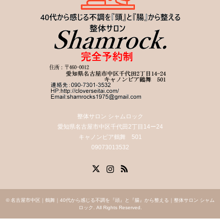
整体サロン シャムロック
愛知県名古屋市中区千代田2丁目14ー24
キャノンピア鶴舞 501
09073013532
X
Instagram
RSS
©
名古屋市中区｜鶴舞｜40代から感じる不調を『頭』と『腸』から整える｜整体サロン シャム
ロック
. All Rights Reserved.