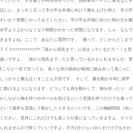
わっていたり、字を書くや料理を作ったり、自転車＆バイクに乗るなど手
 試しに、まっすぐ立って手の平を外側に向けて腕を上げた時と、手の平
すいか？ 実際にやってみてください。 手の平を外側に向けた時の方が腕
水平より上がらなくなり制限がかかった状態になります。 じゃ、なんで
きますよね。 ここで、あなたに質問です。「腕って、どこからどこまで
ﾞﾗｧｧｧｧｧｧｧｧｧｧｧｧｱ!! 「肩から指先まで」に決まっているだろ！！ と思
違いですよ。 「肩から指先まで」だと思っているかもしれませんが、実
 肩こりと一言で言っても、色々な所の筋肉が複雑に絡み合って肩こりに
しっかりと腕もほぐすことも大切です。 そして、腕を動かす時に肩甲
に動けるようになります。 どうしても肩を動かして、物を持ったり、ボ
かしながら物を持つやボールを投げるという意識を持つだけでも違って
節という場所を意識して動かしたりするといいです。 この胸鎖関節（赤い
ください。意外にこれだけでも肩こりが楽になっていきますよ。 そうそ
しれませんので軽くでいいですよ。 片方1分ぐらいゆらすだけでもかわ