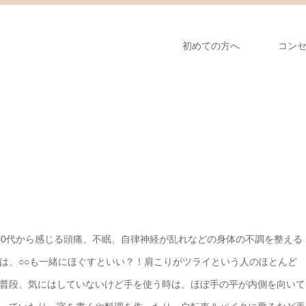
初めての方へ
コン
40代から感じる頭痛、不眠、自律神経が乱れなどの 身体の不調を整える
りは、○○も一緒にほぐすといい？！ 肩こりがツライという人のほとんど
普段、気にはしていないけど手を使う時は、ほぼ手の平が内側を向いて