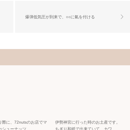
爆弾低気圧が到来で、○○に氣を付ける
際に、72nutsのお店でマ
伊勢神宮に行った時のお土産です。
カシューナッツ…
ちぎり和紙で出来ていて、カワ…