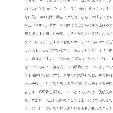
います。 考えてみると、仕事でパソコンやスマホをさ
の平は内側を向いていおり、肩も内側に巻いています。
を内側に向けた時に腕を上げた時、どちらが腕を上げや
が上げやすく、手の平を内側に向けた時に腕を上げると
腕をほぐすと肩こりが楽になるのか？という話になって
か？」知っていますか？ お前バカにしているのか!!《ﾟДﾟ》ｺ
った人もいるかと思いますが、もしかしたら、それは勘
は、違うんですよ。 「鎖骨から指先まで」なんです。
なっているので、腕も肩こりの原因になっていますので
骨も連動して動くので、肩甲骨を意識して動かすと身軽
ールを投げたりすると思うのですが、これを肩甲骨を動
きます。 肩甲骨を意識しにくいようであれば、胸鎖関
丸）の所を、人差し指を軽く当てて上下にゆすってみて
う、強く押してやると痛いのと鎖骨の骨が折れる？かも