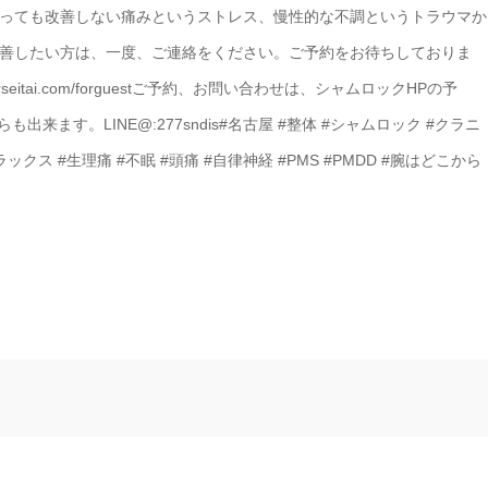
行っても改善しない 痛みというストレス、慢性的な不調というトラウマか
改善したい方は、 一度、ご連絡をください。 ご予約をお待ちしておりま
rseitai.com/forguest ご予約、お問い合わせは、 シャムロックHPの予
利なLINE@からも出来ます。 LINE@:277sndis #名古屋 #整体 #シャムロック #クラニ
クス #生理痛 #不眠 #頭痛 #自律神経 #PMS #PMDD #腕はどこから