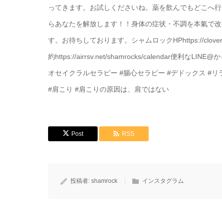
ってきます。お試しくださいね。 薬を飲んでもどこへ
ら あなたを解放します！！ 身体の症状・不調を本氣で
す。 お待ちしております。 シャムロックHP https://clove
約 https://airrsv.net/shamrocks/calendar 便
オセイクラルセラピー #腸心セラピー #デドックス #リラッ
#肩こり #肩こりの原因は、肩ではない
Post
RSS
投稿者:
shamrock
インスタグラム