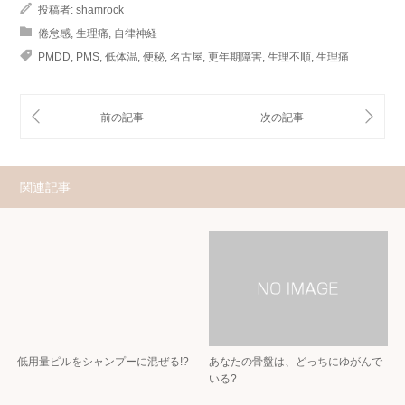
投稿者:
shamrock
倦怠感
,
生理痛
,
自律神経
PMDD
,
PMS
,
低体温
,
便秘
,
名古屋
,
更年期障害
,
生理不順
,
生理痛
関連記事
低用量ピルをシャンプーに混ぜる!?
あなたの骨盤は、どっちにゆがんで
いる?