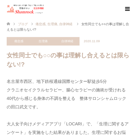
ブログ
倦怠感
,
生理痛
,
自律神経
女性同士でも○○の事は理解し合
えるとは限らない!?
倦怠感
生理痛
自律神経
2020.11.09
女性同士でも○○の事は理解し合えるとは限ら
ない!?
名古屋市西区、地下鉄桜通線国際センター駅徒歩5分
クラニオセイクラルセラピー、腸心セラピーの施術が受けれる
40代から感じる身体の不調を整える 整体サロンシャムロック
の田口武文です。
大人女子向けメディアアプリ「LOCARI」で、「生理に関するア
ンケート」を実施をした結果がありました。生理に関するお悩