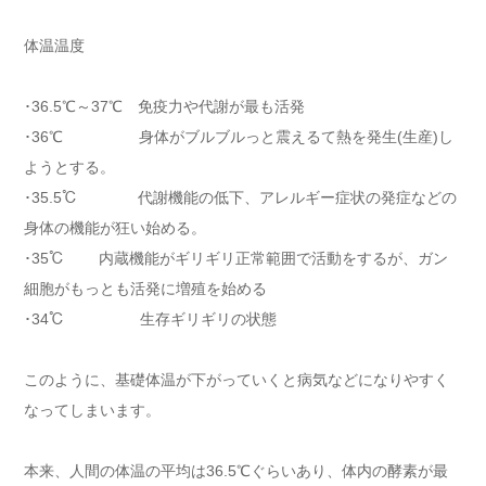
体温温度
･36.5℃～37℃ 免疫力や代謝が最も活発
･36℃ 身体がブルブルっと震えるて熱を発生(生産)し
ようとする。
･35.5℃ 代謝機能の低下、アレルギー症状の発症などの
身体の機能が狂い始める。
･35℃ 内蔵機能がギリギリ正常範囲で活動をするが、ガン
細胞がもっとも活発に増殖を始める
･34℃ 生存ギリギリの状態
このように、基礎体温が下がっていくと病気などになりやすく
なってしまいます。
本来、人間の体温の平均は36.5℃ぐらいあり、体内の酵素が最