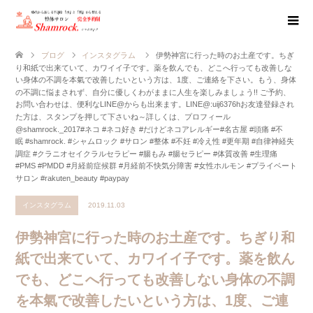
ブログ
インスタグラム
伊勢神宮に行った時のお土産です。ちぎ
り和紙で出来ていて、カワイイ子です。薬を飲んでも、どこへ行っても改善しな
い身体の不調を本氣で改善したいという方は、1度、ご連絡を下さい。もう、身体
の不調に悩まされず、自分に優しくわがままに人生を楽しみましょう!! ご予約、
お問い合わせは、便利なLINE@からも出来ます。LINE@:uij6376hお友達登録され
た方は、スタンプを押して下さいね～詳しくは、プロフィール
@shamrock._2017#ネコ #ネコ好き #だけどネコアレルギー#名古屋 #頭痛 #不
眠 #shamrock. #シャムロック #サロン #整体 #不妊 #冷え性 #更年期 #自律神経失
調症 #クラニオセイクラルセラピー #腸もみ #腸セラピー #体質改善 #生理痛
#PMS #PMDD #月経前症候群 #月経前不快気分障害 #女性ホルモン #プライベート
サロン #rakuten_beauty #paypay
インスタグラム
2019.11.03
伊勢神宮に行った時のお土産です。ちぎり和
紙で出来ていて、カワイイ子です。薬を飲ん
でも、どこへ行っても改善しない身体の不調
を本氣で改善したいという方は、1度、ご連