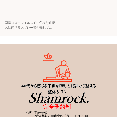
新型コロナウイルスで、色々な市販
の除菌消臭スプレー等が売れて…