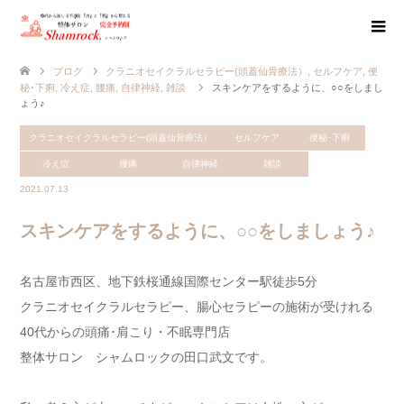
ブログ
クラニオセイクラルセラピー(頭蓋仙骨療法）
,
セルフケア
,
便
秘･下痢
,
冷え症
,
腰痛
,
自律神経
,
雑談
スキンケアをするように、○○をしまし
ょう♪
クラニオセイクラルセラピー(頭蓋仙骨療法）
セルフケア
便秘･下痢
冷え症
腰痛
自律神経
雑談
2021.07.13
スキンケアをするように、○○をしましょう♪
名古屋市西区、地下鉄桜通線国際センター駅徒歩5分
クラニオセイクラルセラピー、腸心セラピーの施術が受けれる
40代からの頭痛･肩こり・不眠専門店
整体サロン シャムロックの田口武文です。