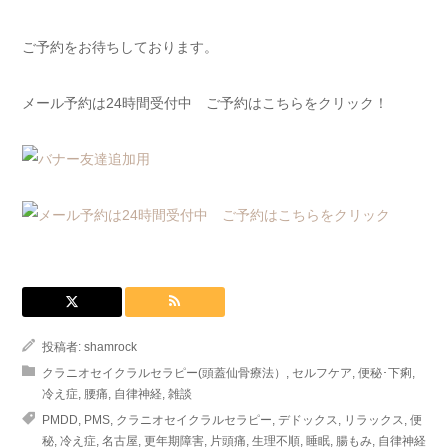
ご予約をお待ちしております。
メール予約は24時間受付中 ご予約はこちらをクリック！
投稿者:
shamrock
クラニオセイクラルセラピー(頭蓋仙骨療法）
,
セルフケア
,
便秘･下痢
,
冷え症
,
腰痛
,
自律神経
,
雑談
PMDD
,
PMS
,
クラニオセイクラルセラピー
,
デドックス
,
リラックス
,
便
秘
,
冷え症
,
名古屋
,
更年期障害
,
片頭痛
,
生理不順
,
睡眠
,
腸もみ
,
自律神経