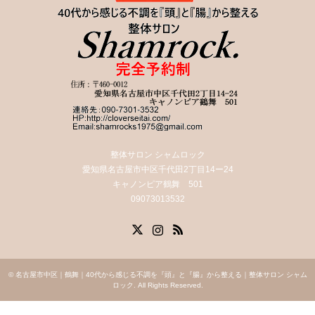
整体サロン シャムロック
愛知県名古屋市中区千代田2丁目14ー24
キャノンピア鶴舞 501
09073013532
X
Instagram
RSS
©
名古屋市中区｜鶴舞｜40代から感じる不調を『頭』と『腸』から整える｜整体サロン シャム
ロック
. All Rights Reserved.