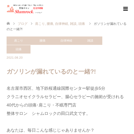
ブログ
肩こり
,
腰痛
,
自律神経
,
雑談
,
頭痛
ガソリンが漏れている
のと一緒?!
肩こり
腰痛
自律神経
雑談
頭痛
2021.08.20
ガソリンが漏れているのと一緒?!
名古屋市西区、地下鉄桜通線国際センター駅徒歩5分
クラニオセイクラルセラピー、腸心セラピーの施術が受けれる
40代からの頭痛･肩こり・不眠専門店
整体サロン シャムロックの田口武文です。
あなたは、毎日こんな感じじゃありませんか？