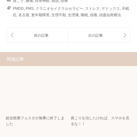
肩こり
,
腰痛
,
自律神経
,
雑談
,
頭痛
PMDD
,
PMS
,
クラニオセイクラルセラピー
,
ストレス
,
デドックス
,
不眠
症
,
名古屋
,
更年期障害
,
生理不順
,
生理痛
,
睡眠
,
頭痛
,
頭蓋仙骨療法
関連記事
総合医療フェスタが無事に終了しま
肩こりを治したければ、スマホを見
した
るな！！