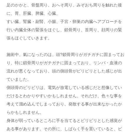
足のかかと、骨盤周り、おへそ周り、みぞおち周りを触れた後
に、胃、肝臓、脾臓、心臓、
すい臓、腎臓・副腎、小腸、子宮・卵巣の内臓へアプローチを
行い内臓全体の緊張をほぐし、鎖骨周り、首周り、顔周りの緊
張もほぐしていきます。
施術中、氣になったのは、頭?鎖骨周りがガチガチに固まってお
り、特に鎖骨周りがガチガチに固まっており、リンパ・血液の
流れが悪くなっており、頭の側頭骨がビリビリとした感じが出
ていました。
側頭骨のビリビリは、電気が放電している感じだと想像してい
だけるとわかりやすいかもしれません。それだけ、色々な事を
考えて溜め込んでしまっており、発散する事が出来なかったか
らかもしれません。
身体が弱っているところに手を当てるとビリビリとした感覚が
ある事があります。その所に、しばらく手を置いていると、ビ