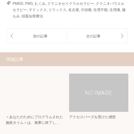
PMDD
,
PMS
,
むくみ
,
クラニオセイクラルセラピー
,
クラニオバウエル
セラピー
,
デドックス
,
リラックス
,
名古屋
,
片頭痛
,
生理不順
,
生理痛
,
腸
もみ
,
頭蓋仙骨療法
関連記事
＜あなたのためにプログラムされた
アクセスバーズを受けた感想
施術タイム＞は、無事に終了し…