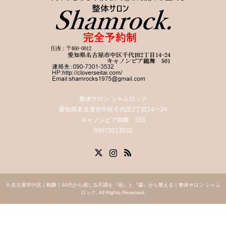
整体サロン シャムロック
愛知県名古屋市中区千代田2丁目14ー24
キャノンピア鶴舞 501
09073013532
X
Instagram
RSS
©
名古屋市中区｜鶴舞｜40代から感じる不調を『頭』と『腸』から整える｜整体サロン シャム
ロック
. All Rights Reserved.