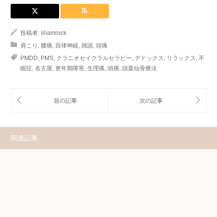
投稿者:
shamrock
肩こり
,
腰痛
,
自律神経
,
雑談
,
頭痛
PMDD
,
PMS
,
クラニオセイクラルセラピー
,
デドックス
,
リラックス
,
不
眠症
,
名古屋
,
更年期障害
,
生理痛
,
頭痛
,
頭蓋仙骨療法
関連記事