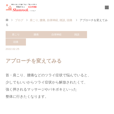
ブログ
肩こり
,
腰痛
,
自律神経
,
雑談
,
頭痛
アプローチを変えてみ
る
肩こり
腰痛
自律神経
雑談
頭痛
2022.02.25
アプローチを変えてみる
首・肩こり、腰痛などのツライ症状で悩んでいると、
少しでもいいからツライ症状から解放されたくて、
強く押されるマッサージやバキボキといった
整体に行きたくなります。