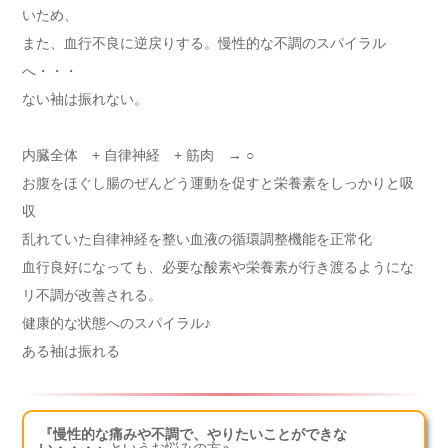
いため、
また、血行不良に逆戻りする。慢性的な不調のスパイラル
へ・・・
ない袖は振れない。
内臓全体 + 自律神経 + 筋肉 → ○
お腹をほぐし腸のぜんどう運動を促すと栄養素をしっかりと吸
収
乱れていた自律神経を整い血液の循環調整機能を正常化
血行良好になっても、必要な酸素や栄養素が行き渡るようにな
リ不調が改善される。
健康的な状態へのスパイラル♪
ある袖は振れる
『慢性的な痛みや不調で、やりたいことができな
い・・・』
というお悩みの方へ