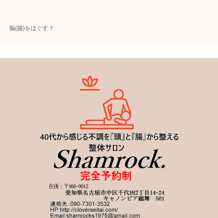
脳(腸)をほぐす？