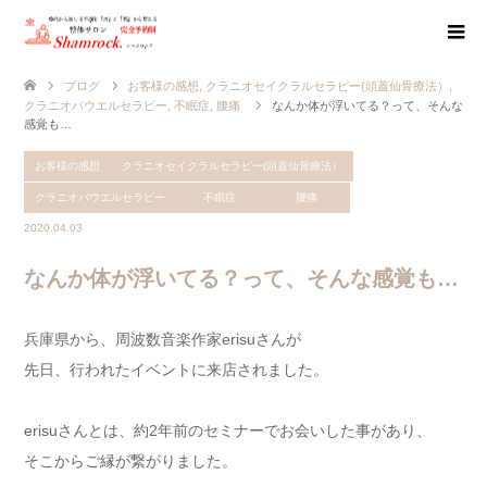
ブログ
お客様の感想
,
クラニオセイクラルセラピー(頭蓋仙骨療法）
,
クラニオバウエルセラピー
,
不眠症
,
腰痛
なんか体が浮いてる？って、そんな
感覚も…
お客様の感想
クラニオセイクラルセラピー(頭蓋仙骨療法）
クラニオバウエルセラピー
不眠症
腰痛
2020.04.03
なんか体が浮いてる？って、そんな感覚も…
兵庫県から、周波数音楽作家erisuさんが
先日、行われたイベントに来店されました。
erisuさんとは、約2年前のセミナーでお会いした事があり、
そこからご縁が繋がりました。