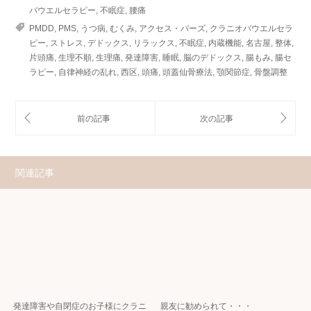
バウエルセラピー
,
不眠症
,
腰痛
PMDD
,
PMS
,
うつ病
,
むくみ
,
アクセス・バーズ
,
クラニオバウエルセラ
ピー
,
ストレス
,
デドックス
,
リラックス
,
不眠症
,
内蔵機能
,
名古屋
,
整体
,
片頭痛
,
生理不順
,
生理痛
,
発達障害
,
睡眠
,
脳のデドックス
,
腸もみ
,
腸セ
ラピー
,
自律神経の乱れ
,
西区
,
頭痛
,
頭蓋仙骨療法
,
顎関節症
,
骨盤調整
関連記事
発達障害や自閉症のお子様にクラニ
親友に勧められて・・・