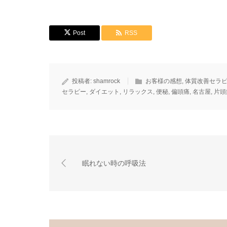
Post
RSS
投稿者:
shamrock
お客様の感想
,
体質改善セラ
セラピー
,
ダイエット
,
リラックス
,
便秘
,
偏頭痛
,
名古屋
,
片頭
眠れない時の呼吸法