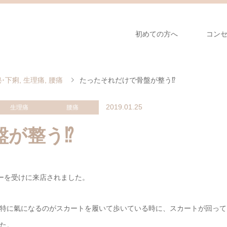
初めての方へ
コン
秘･下痢
,
生理痛
,
腰痛
たったそれだけで骨盤が整う⁉︎
2019.01.25
生理痛
腰痛
が整う⁉︎
ピーを受けに来店されました。
特に氣になるのがスカートを履いて歩いている時に、スカートが回って
た。