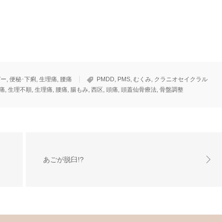
ピー
,
便秘･下痢
,
生理痛
,
腰痛
PMDD
,
PMS
,
むくみ
,
クラニオセイクラル
痛
,
生理不順
,
生理痛
,
腰痛
,
腸もみ
,
西区
,
頭痛
,
頭蓋仙骨療法
,
骨盤調整
あごが脱臼!?