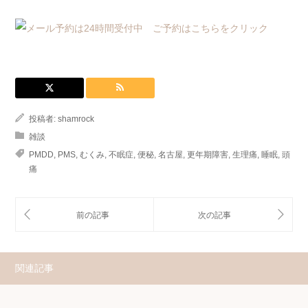
投稿者:
shamrock
雑談
PMDD
,
PMS
,
むくみ
,
不眠症
,
便秘
,
名古屋
,
更年期障害
,
生理痛
,
睡眠
,
頭
痛
関連記事