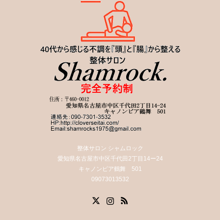
整体サロン シャムロック
愛知県名古屋市中区千代田2丁目14ー24
キャノンピア鶴舞 501
09073013532
X
Instagram
RSS