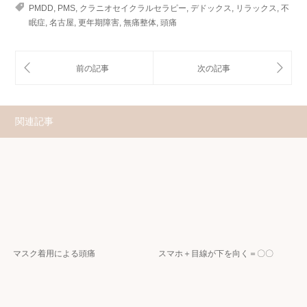
PMDD
,
PMS
,
クラニオセイクラルセラピー
,
デドックス
,
リラックス
,
不
眠症
,
名古屋
,
更年期障害
,
無痛整体
,
頭痛
関連記事
マスク着用による頭痛
スマホ＋目線が下を向く＝〇〇